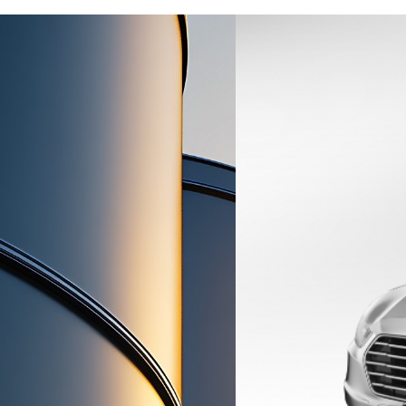
设计材料
经营方针
度铝为主原料的膏状颜料，
属涂料中。涂膜可反射约
80%的热线和光线，具有优异
性，能够有效减少铁塔、铁
罐、汽车、船舶等的保护和
本。
环保举措
致辞
功能与设计材料