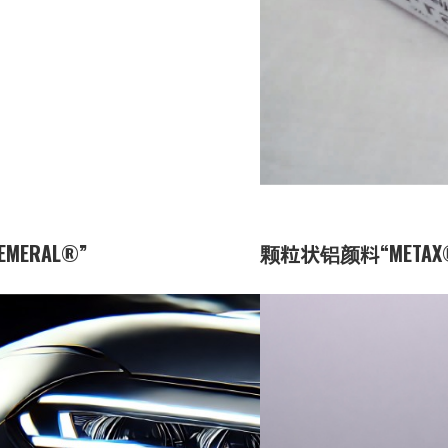
容器制造
ERAL®”
颗粒状铝颜料“METAX
设计材料
坚固的二氧化硅层覆盖，所
性油墨中具有优异的稳定