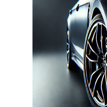
性，几
层的透
调几乎
用途示