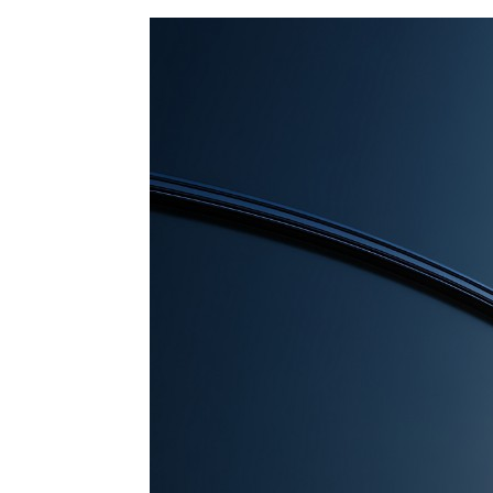
业务：
功能与
特点：
以高纯
用于金
75〜
的耐候
桥、储
维修成