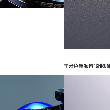
按用途分类
发展历程
干涉色铝颜料“CHROMA
设计材料
印刷和涂装中可获得镀铬风
光泽的颜料而备受关注，从