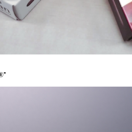
®”
业务：
功能与设计材料
特点：
使用LDPE树脂涂覆的颗粒状铝颜
料，大幅降低在注塑成型时产生焊