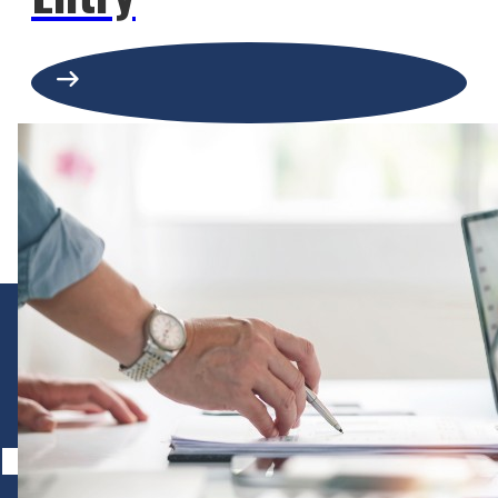
arrow_right_alt
Recruit Site
コーポレートサイトはこちら