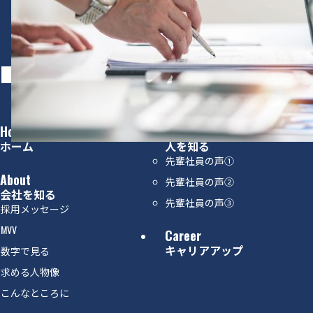
Recruit Site
コーポレートサイトはこちら
Home
People
ホーム
人を知る
先輩社員の声①
About
先輩社員の声②
会社を知る
先輩社員の声③
採用メッセージ
MVV
Career
キャリアアップ
数字で見る
求める人物像
こんなところに