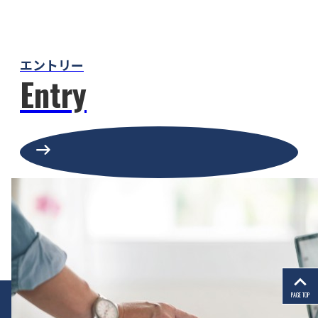
エントリー
Entry
arrow_right_alt
PAGE TOP