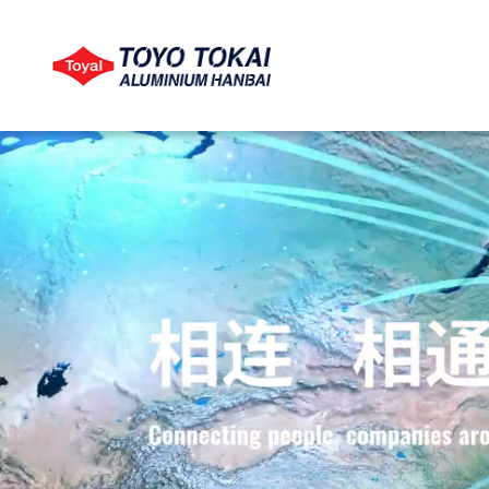
LANGUAGE
COMPANY
PRODUCTS
CSR
语言
关于公司
产品信息
CSR
查看公司信息
按业务浏览
查看CSR
按用途分类