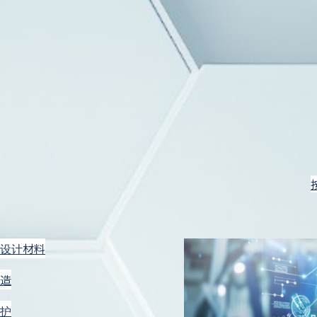
设计材料
电池开发
ALL
造
护