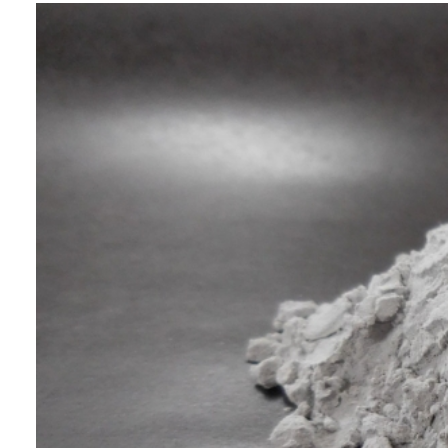
业务：
功能与设计材料
特点：
通过特殊的雾化技术开发出的接近
球形的高纯度粉末。也可以使用合
金制造。
·铝纯度超过99.99%
·氧气量低于传统产品的1/10
（纯铝粉参考值为200ppm）
·流动性良好