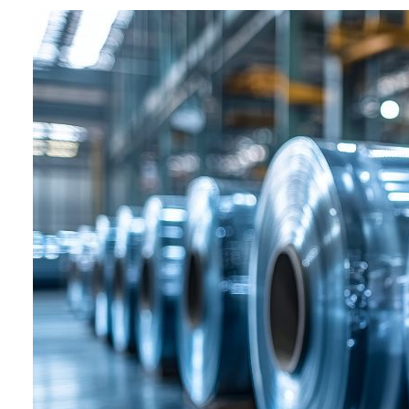
业务：
包装材料
环境保护
容器制造
海外业务
特点：
重量轻且耐热、绝缘性优异的塑料
薄膜，适用于汽车电装部件和电
池、内饰构件，可提升安全性和耐
久性。