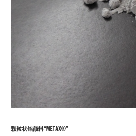
颗粒状铝颜料“METAX®”