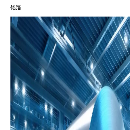
铝箔
业务：
包装材料
海外业务
电池开发
特点：
重量轻且散热性、耐腐蚀性优异的
铝箔，广泛用于汽车的电装部件和
电池构件等，可改善燃效、提升热
管理性能以及可靠性和耐久性。