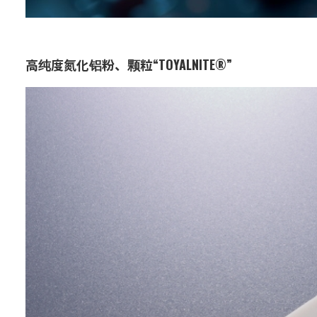
高纯度氮化铝粉、颗粒“TOYALNITE®”
业务：
功能与设计材料
特点：
东洋铝业的氮化铝
粉“TOYALNITE®”具有高导热性
（200W/mK以上）和高绝缘性，可
减少金属杂质。烧结时收缩小，尺
寸精度优异，最适合陶瓷基板和散
热部件。