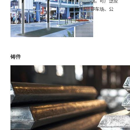
阳能电池模块的停车棚。可广泛应
用于停车场、自行车停车场、公
园、公交站等场所。
铸件
用途：
其他
特点：
将铝在高温下熔化后流入模具中固
化形成的棒状或块状产品。
易于加工、运输和品质管理，常作
为金属原料或半成品使用。