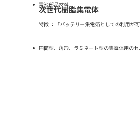
電池部品材料
次世代樹脂集電体
特徴 ：「バッテリー集電箔としての利用が
円筒型、角形、ラミネート型の集電体用のセ