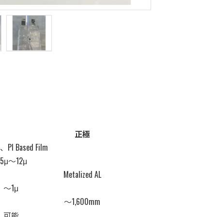
正極
PI Based Film
.5μ〜12μ
Metalized AL
シンガポール支店
～1μ
～1,600mm
可能