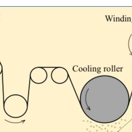
ド
機能材料
建材 / インフラ