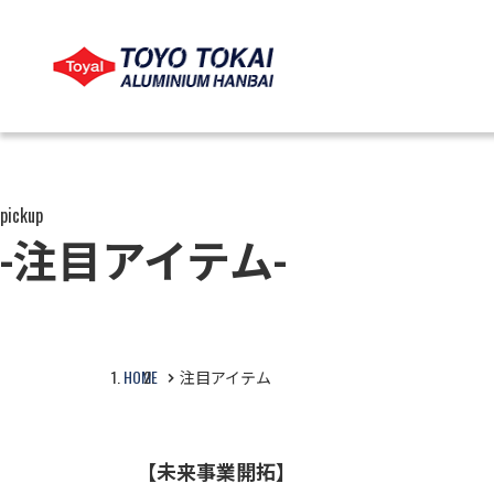
LANGUAGE
COMPANY
PRODUCTS
CSR
pickup
-注目アイテム-
言語
会社概要
製品情報
CSR
会社情報を見る
事業から探す
CSRを見る
HOME
注目アイテム
用途から探す
【未来事業開拓】