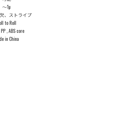
～1µ
欠、ストライプ
ll to Roll
 PP , ABS core
e in China
環境対応