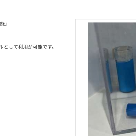
可能」
経営方針
ルとして利用が可能です。
環境配慮への取組
メッセージ
機能材 / 意匠材