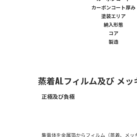
カーボンコート厚み
塗装エリア
納入形態
コア
製造
蒸着ALフィルム及び メ
正極及び負極
集電体を金属箔からフィルム（蒸着、メッ