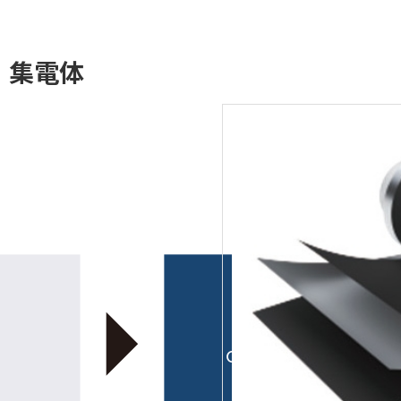
）集電体
電池開発
ALL