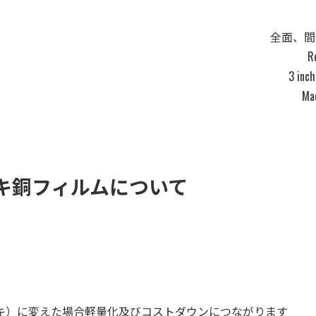
拠点一覧 / 関連会社
全面、間
Ro
3 inch
Mad
ッキ銅フィルムについて
海外取引
キ）に変えた場合軽量化及びコストダウンにつながります