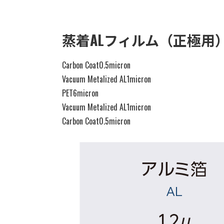
蒸着ALフィルム（正極用
Carbon Coat
0.5micron
Vacuum Metalized AL
1micron
PET
6micron
Vacuum Metalized AL
1micron
Carbon Coat
0.5micron