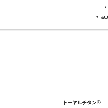
会社
事業から探す
日本語
English
トーヤルチタン®