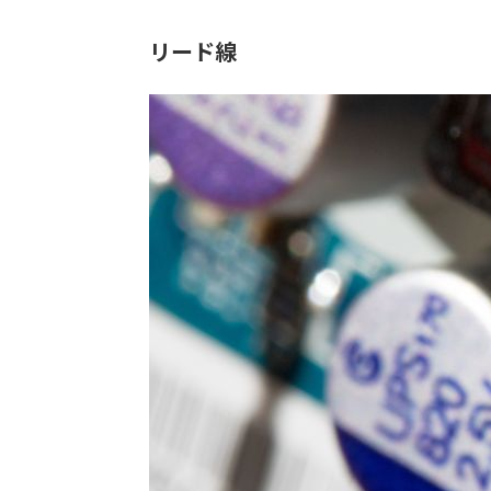
リード線
用途：
エレク
特徴：
アルミ
線を取
（3m
リのな
可能で