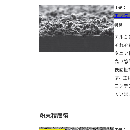
用途：
エレク
特徴：
アルミ
それぞ
タニア
高い静
表面抵
す。主
コンデ
ていま
粉末積層箔
用途：