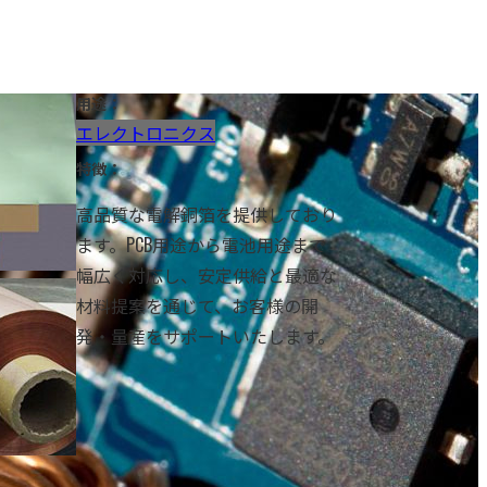
用途：
エレクトロニクス
特徴：
高品質な電解銅箔を提供しており
ます。PCB用途から電池用途まで
幅広く対応し、安定供給と最適な
材料提案を通じて、お客様の開
発・量産をサポートいたします。