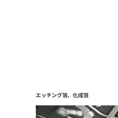
エッチング箔、化成箔
用途：
エレク