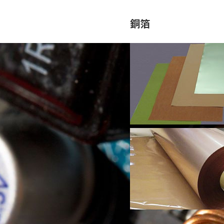
用途から探す
銅箔
トロニクス
電解コンデンサ用のリード
り扱っております。細幅
沿革
m～）のスリットも可能でバ
い品質の良い製品をご提供
す。