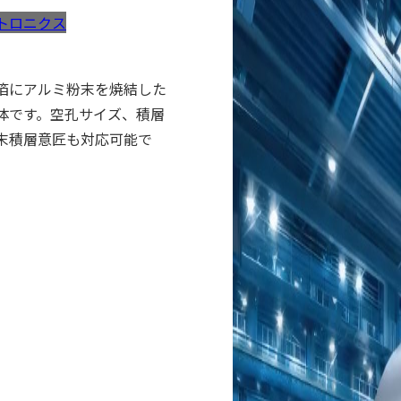
トロニクス
代表者挨拶
箔にアルミ粉末を焼結した
電子材料
体です。空孔サイズ、積層
末積層意匠も対応可能で