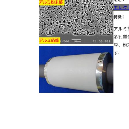
エレク
特徴：
アルミ
多孔質
厚、粉
す。