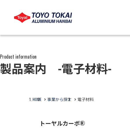
LANGUAGE
COMPANY
PRODUCTS
CSR
Product information
製品案内 -電子材料-
言語
会社概要
製品情報
CSR
会社情報を見る
事業から探す
CSRを見る
HOME
事業から探す
電子材料
用途から探す
トーヤルカーボ®