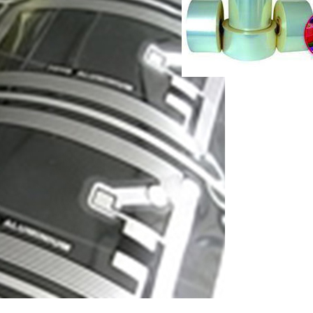
家電製品から産業装置まで
分野でなくてはならない存
ルミ電解コンデンサ。この
なるエッチング箔、化成箔
扱っています。
電池開発
ALL