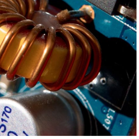
ド
機能材料
建材 / インフラ