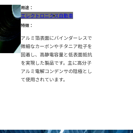
用途：
エレクトロニクス
自動車
特徴：
会社概要
アルミ箔表面にバインダーレスで
事業報告
微細なカーボンやチタニア粒子を
固着し、高静電容量と低表面抵抗
を実現した製品です。主に高分子
アルミ電解コンデンサの陰極とし
て使用されています。
コンプライアンス
包装資材
用途：