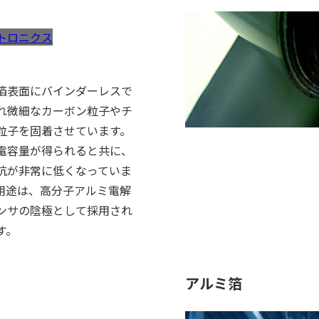
トロニクス
経営方針
箔表面にバインダーレスで
れ微細なカーボン粒子やチ
粒子を固着させています。
電容量が得られると共に、
抗が非常に低くなっていま
用途は、高分子アルミ電解
環境配慮への取組
ンサの陰極として採用され
す。
メッセージ
アルミ箔
機能材 / 意匠材