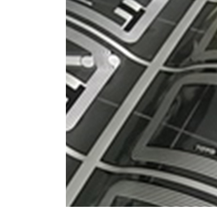
特徴：
身近な
幅広い
在のア
電極と
を取り