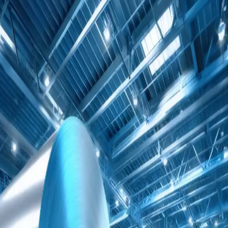
エレクトロニクス
自動車
特徴：
アルミニウムは、銅に次いで電気
の伝導性が良く、磁気を帯びな
い、エッチングにより表面積を拡
大しやすいなど、電子材料として
優れた特性を持っています。高純
度アルミ箔は、回路部品のコンデ
ンサ電極に幅広く使用されていま
す。
シンガポール支店